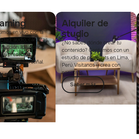
eaming
Alquiler de
studio
imos en vivo con la
lidad: audio, cámaras,
¿No sabes dónde crear tu
irección. Ideal para
contenido? Contamos con un
 Tú presentas;
estudio de podcasts en Lima,
 cuidamos la señal.
Perú. Visítanos y crea con
nosotros.
er más
Saber más