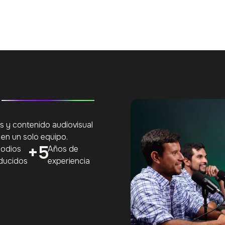
 y contenido audiovisual
 en un solo equipo.
+
5
sodios
Años de
ducidos
experiencia