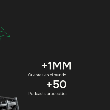
Alquiler de estudio
Podcasts
Blog
+
1
MM
Oyentes en el mundo
+
50
Podcasts producidos