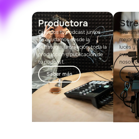
Productora
Str
Creemos tu podcast juntos.
Transmit
Te ayudamos desde la
mejor ca
estrategia, la creación, toda la
luces y d
producción y publicación de
eventos.
tu podcast.
nosotros
Saber más
Sab