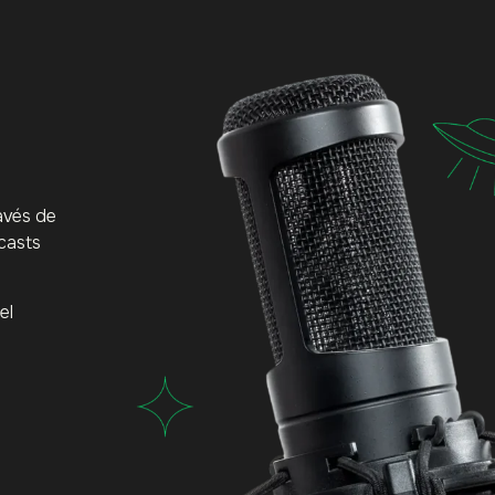
Nosotros
Productora
Streaming
avés de
casts
el