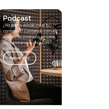
Podcast
¿No sabes dónde crear tu
contenido? Contamos con un
estudio de podcasts en Lima,
Perú. Visítanos y crea con
nosotros.
Saber más