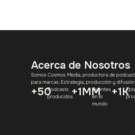
Acerca de Nosotros
Somos Cosmos Media, productora de podcasts
para marcas. Estrategia, producción y difusión
+
50
+
1
MM
+
1
K
Podcasts
Oyentes
Epi
producidos
en el
pro
mundo