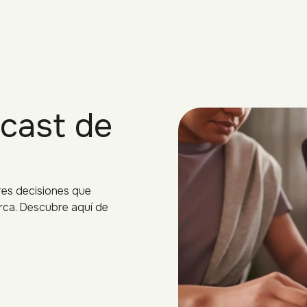
Nosotros
Productora
Streaming
cast de
res decisiones que
rca. Descubre aquí de